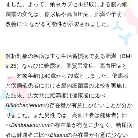
ました。よって、納豆カプセル摂取による腸内細
菌叢の変化は、糖尿病や高血圧症、肥満の予防・
改善につ ながる可能性が示唆されました。
解析対象の疾病は主な生活習慣病である肥満（BMI
≥ 25）ならびに糖尿病、脂質異常症、高血圧症と
し、対象年齢は40歳から79歳としました。健康者
と疾病罹患者における腸内細菌叢の比較を実施し
た結果、男女共に肥満者は健康者に比べ
Bifidobacterium
の存在量が有意に少ないことが分か
りました。また男性では、高血圧者は健康者に比
べ
Bifidobacterium
の存在量が有意に少なく、糖尿病
者は健康者に比べ
Blautia
の存在量が有意に少ない