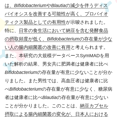
は、
Bifidobacterium
や
Blautia
の減少を伴うディス
バイオシスを改善する可能性が高く、プロバイオ
ティクス製品としての有用性
が示唆されました。
特に、
日常の食生活において納豆を含む発酵食品
の摂取頻度が低く、
Bifidobacterium
の存在量が少な
い人の腸内細菌叢の改善に有用
と考えられます。
また、本研究の大規模データベースSymMADを用
いた解析の結果、男女共に肥満者は健康者に比べ
Bifidobacterium
の存在量が有意に少ないことが分か
りました。また男性では、高血圧者は健康者に比
べ
Bifidobacterium
の存在量が有意に少なく、糖尿病
者は健康者に比べ
Blautia
の存在量が有意に少ない
ことが分かりました。このことは、
納豆カプセル
摂取による腸内細菌叢の変化が、日
本人における