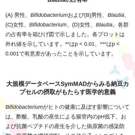
(A) 男性、
Bifidobacterium
および(B)男性、
Blautia
、
(C)女性、
Bifidobacterium
、(D)女性、
Blautia
。各群
の占有率を箱ひげ図で示しました。各プロットは
外れ値を示しています。**はp < 0.01、***はp <
0.001で有意差があったことを示しています。
大規模データベースSymMADからみる納豆カ
プセルの摂取がもたらす医学的意義
Bifidobacterium
がヒトの健康に及ぼす影響について
は、酢酸、乳酸の産生による腸管内のpH低下、お
よび抗菌ペプチドの産生を介した病原菌の感染防