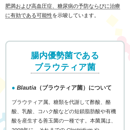
肥満および高血圧症、糖尿病の予防ならびに治療
に有効である可能性
を示唆しています。
腸内優勢菌である
ブラウティア菌
●
Blautia
（ブラウティア菌）について
ブラウティア属。糖類を代謝して酢酸、酪
酸、乳酸、コハク酸などの短鎖脂肪酸や有機
酸を産生する善玉菌の一種です。本菌属は、
2008年に、それまでの
Clostridium
や