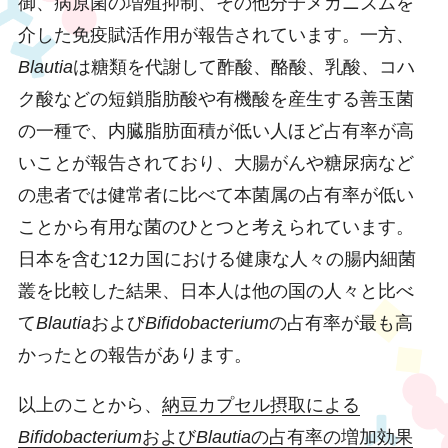
御、病原菌の増殖抑制、その他分子メカニズムを
介した免疫賦活作用が報告されています。一方、
Blautia
は糖類を代謝して酢酸、酪酸、乳酸、コハ
ク酸などの短鎖脂肪酸や有機酸を産生する善玉菌
の一種で、内臓脂肪面積が低い人ほど占有率が高
いことが報告されており、大腸がんや糖尿病など
の患者では健常者に比べて本菌属の占有率が低い
ことから有用な菌のひとつと考えられています。
日本を含む12カ国における健康な人々の腸内細菌
叢を比較した結果、日本人は他の国の人々と比べ
て
Blautia
および
Bifidobacterium
の占有率が最も高
かったとの報告があります。
以上のことから、
納豆カプセル摂取による
Bifidobacterium
および
Blautia
の占有率の増加効果