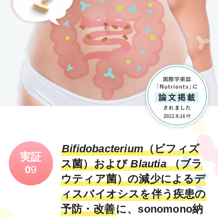
Bifidobacterium
（ビフィズ
実証
ス菌）および
Blautia
（ブラ
0
9
ウティア菌）の減少によるデ
ィスバイオシスを伴う疾患の
予防・改善
に、sonomono納