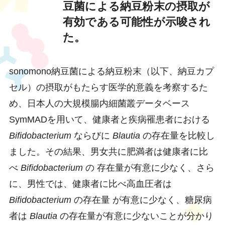
豆菌による納豆粉末の摂取が
有効である可能性が示唆され
た。
sonomono納豆菌による納豆粉末（以下、納豆カプ
セル）の摂取がもたらす医学的意義を考察するた
め、日本人の大規模腸内細菌叢データベース
SymMADを用いて、健康者と疾病罹患者における
Bifidobacterium
ならびに
Blautia
の存在量を比較し
ました。その結果、男女共に肥満者は健康者に比
べ
Bifidobacterium
の 存在量が有意に少なく、さら
に、男性では、健康者に比べ高血圧者は
Bifidobacterium
の存在量 が有意に少なく、糖尿病
者は
Blautia
の存在量が有意に少ないことが分かり