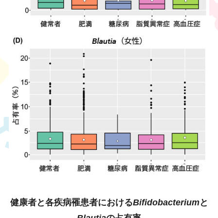
健康者と各疾病罹患者における
Bifidobacterium
と
Blautia
の占有率