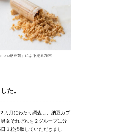
nomono納豆菌」による納豆粉末
ました。
を２カ月にわたり調査し、納豆カプ
。男女それぞれを２グループに分
毎日３粒摂取していただきまし