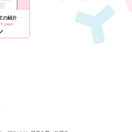
文
の紹介
ch paper
。