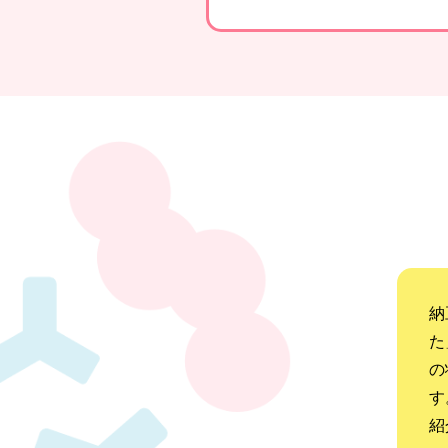
納
た
の
す
紹