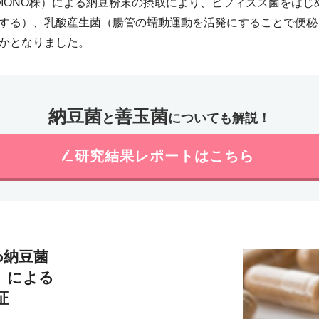
ONOMONO株）による納豆粉末の摂取により、ビフィズス菌をは
する）、乳酸産生菌（腸管の蠕動運動を活発にすることで便秘
かとなりました。
納豆菌
善玉菌
と
についても解説！
研究結果レポート
はこちら
o納豆菌
株）による
証