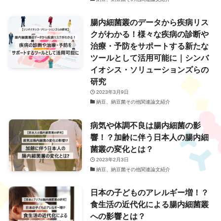
腸内細菌叢のデータから疾病リス
クがわかる！様々な疾病の診断や
治療・予防をサポートする新たな
ツールとして活用可能に｜シンバ
イオシス・ソリューションズらの
研究
2023年3月9日
納豆、納豆菌その他関連論文紹介
病気や体調不良は腸内細菌の影
響！？加齢に伴う日本人の腸内細
菌叢の変化とは？
2023年2月3日
納豆、納豆菌その他関連論文紹介
日本の子どものアレルギー増！？
食生活の近代化による腸内細菌叢
への影響とは？