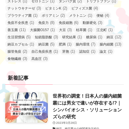
(1)
(1)
(2)
(1)
ストレス
セロトニン
タンパク質
トリプトファン
(3)
(2)
(4)
ナットウキナーゼ
ビタミンK
ビフィズス菌
(1)
(2)
(1)
(4)
ブラウティア菌
ポリアミン
メラトニン
便秘
(1)
(8)
(6)
(3)
免疫不全疾患
免疫力
免疫細胞
動脈硬化
(11)
(1)
(3)
(1)
(1)
善玉菌
大腸菌O157
大豆
枯草菌
江北町
(5)
(3)
(1)
(1)
(12)
生活習慣病
短鎖脂肪酸
研究結果
糖尿病
納豆
(1)
(5)
(1)
(7)
(13)
納豆カプセル
納豆菌
肥満
腸内環境
腸内細菌
(2)
(1)
(1)
(1)
(1)
腸管免疫
自己免疫疾患
芽胞
認知症
論文
(3)
(3)
食物繊維
高血圧
新着記事
世界初の調査！日本人の腸内細菌
叢には男女で違いが存在する!?｜
シンバイオシス・ソリューション
ズらの研究
2023年3月28日
納豆、納豆菌その他関連論文紹介